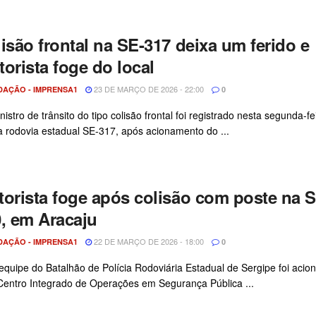
isão frontal na SE-317 deixa um ferido e
orista foge do local
23 DE MARÇO DE 2026 - 22:00
DAÇÃO - IMPRENSA1
0
nistro de trânsito do tipo colisão frontal foi registrado nesta segunda-fe
a rodovia estadual SE-317, após acionamento do ...
orista foge após colisão com poste na S
, em Aracaju
22 DE MARÇO DE 2026 - 18:00
DAÇÃO - IMPRENSA1
0
quipe do Batalhão de Polícia Rodoviária Estadual de Sergipe foi acio
Centro Integrado de Operações em Segurança Pública ...