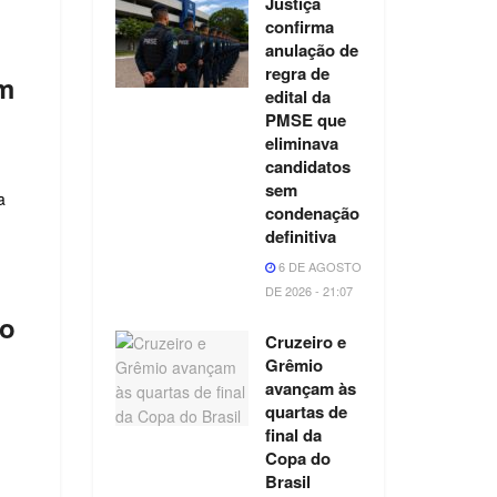
Justiça
confirma
anulação de
regra de
em
edital da
PMSE que
eliminava
candidatos
sem
a
condenação
definitiva
6 DE AGOSTO
DE 2026 - 21:07
do
Cruzeiro e
Grêmio
avançam às
quartas de
final da
Copa do
Brasil