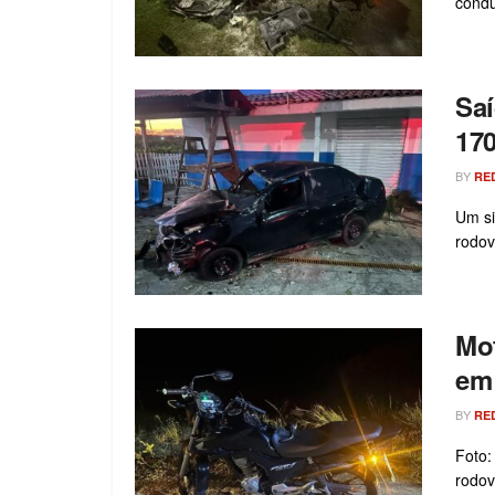
condu
Saí
170
BY
RE
Um si
rodov
Mot
em
BY
RE
Foto:
rodov