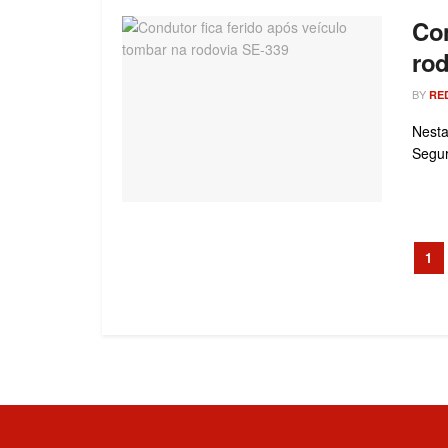
Con
rod
BY
RE
Nesta
Segur
1