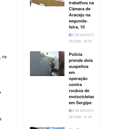
trabalhos na
Câmara de
Aracaju na
segunda-
feira, 10
6 DE AGOSTO
DE 2026 - 22:00
Polícia
, na
prende dois
suspeitos
em
operação
contra
,
roubos de
motocicletas
em Sergipe
6 DE AGOSTO
DE 2026 - 21:30
a