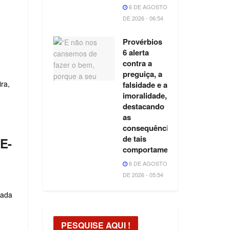
6 DE AGOSTO
DE 2026 - 06:54
Provérbios
6 alerta
contra a
preguiça, a
ira,
falsidade e a
imoralidade,
destacando
as
consequências
de tais
E-
comportamentos.
6 DE AGOSTO
DE 2026 - 05:54
nada
PESQUISE AQUI !