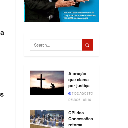
da
A oração
que clama
por justiça
es
7 DE AGOSTO
DE 2026 - 05:46
CPI das
Concessões
retoma