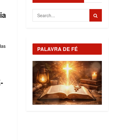
ia
das
PALAVRA DE FÉ
-