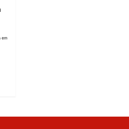
a
s em