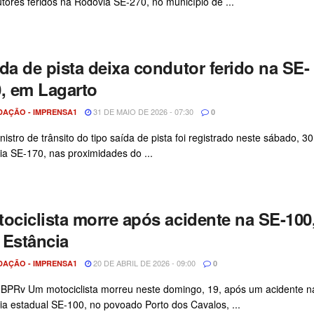
tores feridos na Rodovia SE-270, no município de ...
da de pista deixa condutor ferido na SE-
, em Lagarto
31 DE MAIO DE 2026 - 07:30
DAÇÃO - IMPRENSA1
0
nistro de trânsito do tipo saída de pista foi registrado neste sábado, 30
ia SE-170, nas proximidades do ...
ociclista morre após acidente na SE-100
 Estância
20 DE ABRIL DE 2026 - 09:00
DAÇÃO - IMPRENSA1
0
 BPRv Um motociclista morreu neste domingo, 19, após um acidente n
ia estadual SE-100, no povoado Porto dos Cavalos, ...