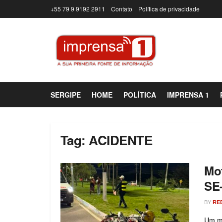
+55 79 9 9192 2911
Contato
Política de privacidade
SERGIPE
HOME
POLÍTICA
IMPRENSA 1
Tag:
ACIDENTE
Mot
SE-
BY
RE
Um mo