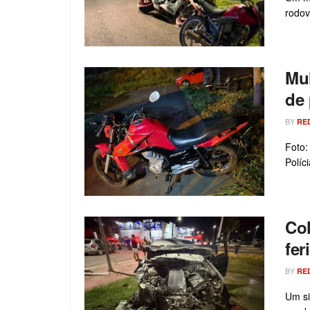
rodov
Mul
de 
BY
RE
Foto:
Políc
Col
fer
BY
RE
Um si