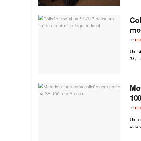
Col
mot
BY
RE
Um si
23, n
Mot
100
BY
RE
Uma e
pelo 