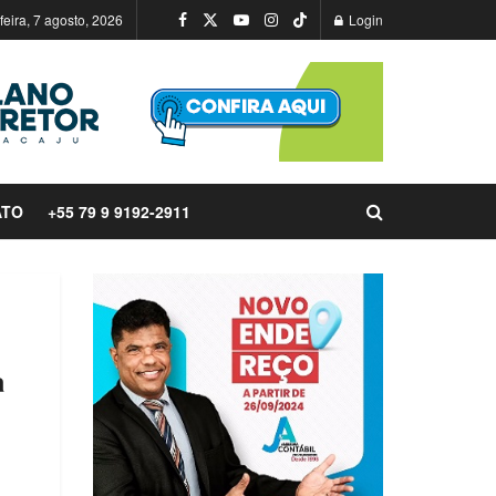
feira, 7 agosto, 2026
Login
ATO
+55 79 9 9192-2911
a
a