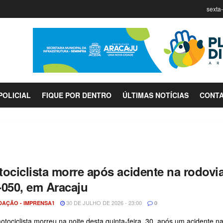
sexta-
POLICIAL
FIQUE POR DENTRO
ÚLTIMAS NOTÍCIAS
CONT
ociclista morre após acidente na rodovi
050, em Aracaju
30 DE JULHO DE 2026 - 23:00
DAÇÃO - IMPRENSA1
0
tociclista morreu na noite desta quinta-feira, 30, após um acidente n