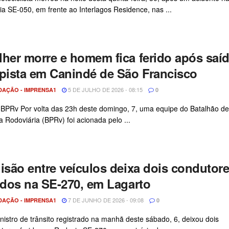
ia SE-050, em frente ao Interlagos Residence, nas ...
her morre e homem fica ferido após saí
pista em Canindé de São Francisco
5 DE JULHO DE 2026 - 08:15
DAÇÃO - IMPRENSA1
0
 BPRv Por volta das 23h deste domingo, 7, uma equipe do Batalhão de
ia Rodoviária (BPRv) foi acionada pelo ...
isão entre veículos deixa dois condutor
idos na SE-270, em Lagarto
7 DE JUNHO DE 2026 - 09:08
DAÇÃO - IMPRENSA1
0
nistro de trânsito registrado na manhã deste sábado, 6, deixou dois