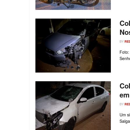
Col
Nos
BY
RE
Foto:
Senho
Col
em
BY
RE
Um si
Salga