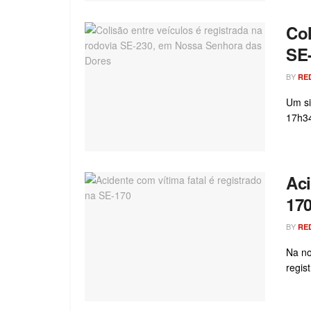
Col
SE
BY
RE
Um si
17h34
Aci
17
BY
RE
Na no
regis