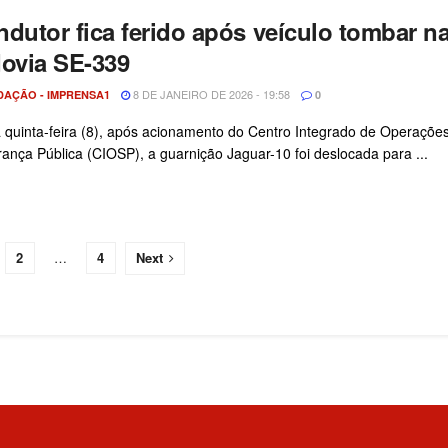
dutor fica ferido após veículo tombar n
ovia SE-339
8 DE JANEIRO DE 2026 - 19:58
DAÇÃO - IMPRENSA1
0
 quinta-feira (8), após acionamento do Centro Integrado de Operaçõe
ança Pública (CIOSP), a guarnição Jaguar-10 foi deslocada para ...
2
…
4
Next