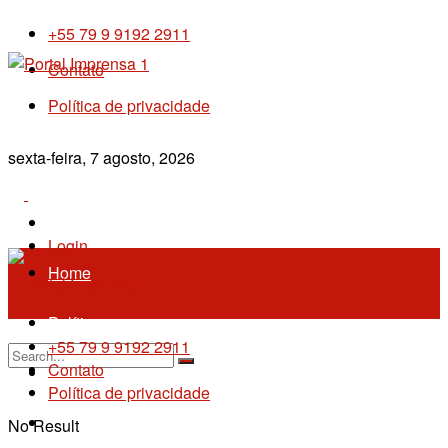
+55 79 9 9192 2911
Contato
Política de privacidade
sexta-feira, 7 agosto, 2026
Sergipe
Login
Home
Política
+55 79 9 9192 2911
Contato
Imprensa 1
Política de privacidade
Policial
No Result