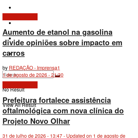
Fique por Dentro
View All Result
Giro de Notícias
Últimas Notícias
Aumento de etanol na gasolina
Contato
divide opiniões sobre impacto em
carros
+55 79 9 9192-2911
by
REDAÇÃO - Imprensa1
1 de agosto de 2026 - 21:30
Giro de Notícias
No Result
Prefeitura fortalece assistência
View All Result
oftalmológica com nova clínica do
Projeto Novo Olhar
31 de julho de 2026 - 13:47 - Updated on 1 de agosto de