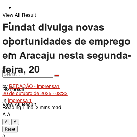
Fique por Dentro
View All Result
Últimas Notícias
Fundat divulga novas
oportunidades de emprego
Contato
em Aracaju nesta segunda-
+55 79 9 9192-2911
feira, 20
by
REDAÇÃO - Imprensa1
No Result
20 de outubro de 2025 - 08:33
in
Imprensa 1
View All Result
Reading Time: 2 mins read
A
A
A
A
Reset
0