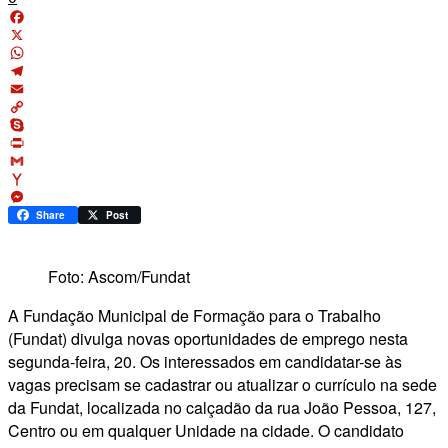
Facebook
X
WhatsApp
Telegram
Email
Copy
Link
Skype
Print
Gmail
Yahoo
Mail
Messenger
Share
Post
Foto: Ascom/Fundat
A Fundação Municipal de Formação para o Trabalho
(Fundat) divulga novas oportunidades de emprego nesta
segunda-feira, 20. Os interessados em candidatar-se às
vagas precisam se cadastrar ou atualizar o currículo na sede
da Fundat, localizada no calçadão da rua João Pessoa, 127,
Centro ou em qualquer Unidade na cidade. O candidato