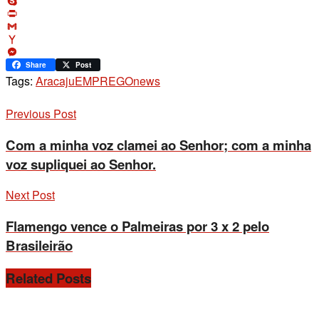
Copy
Link
Skype
Print
Gmail
Yahoo
Mail
Messenger
Share
Post
Tags:
Aracaju
EMPREGO
news
Previous Post
Com a minha voz clamei ao Senhor; com a minha
voz supliquei ao Senhor.
Next Post
Flamengo vence o Palmeiras por 3 x 2 pelo
Brasileirão
Related
Posts