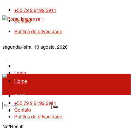
+55 79 9 9192 2911
Contato
Política de privacidade
segunda-feira, 10 agosto, 2026
Sergipe
Login
Home
Política
+55 79 9 9192 2911
Contato
Imprensa 1
Política de privacidade
Policial
No Result