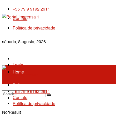
+55 79 9 9192 2911
Contato
Política de privacidade
sábado, 8 agosto, 2026
Sergipe
Login
Home
Política
+55 79 9 9192 2911
Contato
Imprensa 1
Política de privacidade
Policial
No Result