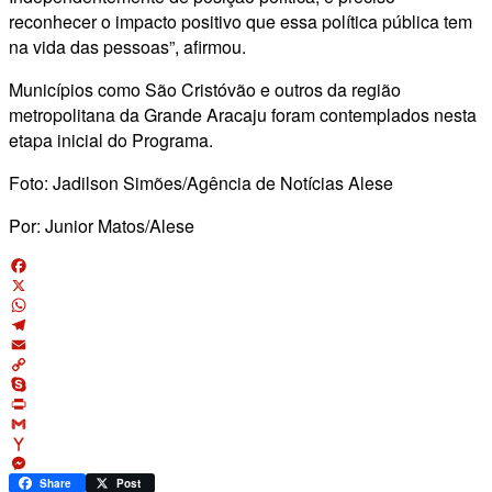
reconhecer o impacto positivo que essa política pública tem
na vida das pessoas”, afirmou.
Municípios como São Cristóvão e outros da região
metropolitana da Grande Aracaju foram contemplados nesta
etapa inicial do Programa.
Foto: Jadilson Simões/Agência de Notícias Alese
Por: Junior Matos/Alese
Facebook
X
WhatsApp
Telegram
Email
Copy
Link
Skype
Print
Gmail
Yahoo
Mail
Messenger
Share
Post