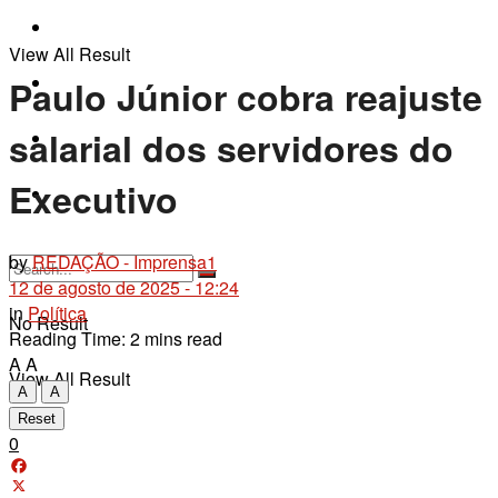
Fique por Dentro
View All Result
Últimas Notícias
Paulo Júnior cobra reajuste
salarial dos servidores do
Contato
Executivo
+55 79 9 9192-2911
by
REDAÇÃO - Imprensa1
12 de agosto de 2025 - 12:24
in
Política
No Result
Reading Time: 2 mins read
A
A
View All Result
A
A
Reset
0
Facebook