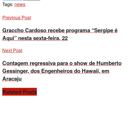
Tags:
news
Previous Post
Graccho Cardoso recebe programa “Sergipe é
Aqui” nesta sexta-feira, 22
Next Post
Contagem regressiva para o show de Humberto
Gessinger, dos Engenheiros do Hawaii, em
Aracaju
Related
Posts