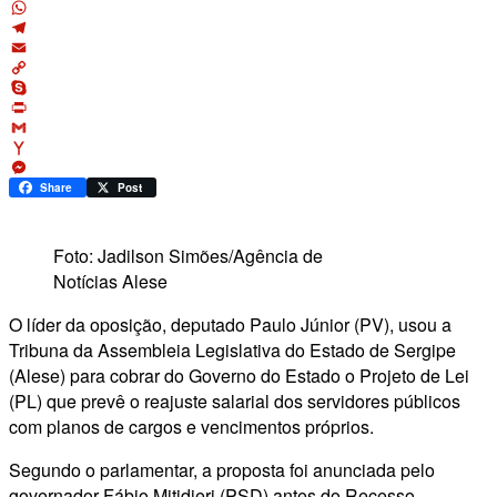
X
WhatsApp
Telegram
Email
Copy
Link
Skype
Print
Gmail
Yahoo
Mail
Messenger
Share
Post
Foto: Jadilson Simões/Agência de
Notícias Alese
O líder da oposição, deputado Paulo Júnior (PV), usou a
Tribuna da Assembleia Legislativa do Estado de Sergipe
(Alese) para cobrar do Governo do Estado o Projeto de Lei
(PL) que prevê o reajuste salarial dos servidores públicos
com planos de cargos e vencimentos próprios.
Segundo o parlamentar, a proposta foi anunciada pelo
governador Fábio Mitidieri (PSD) antes do Recesso