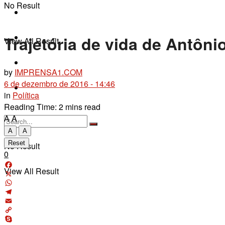
No Result
Fique por Dentro
Últimas Notícias
Trajetória de vida de Antôn
View All Result
Contato
by
IMPRENSA1.COM
6 de dezembro de 2016 - 14:46
+55 79 9 9192-2911
in
Política
Reading Time: 2 mins read
A
A
A
A
Reset
No Result
0
View All Result
Facebook
X
WhatsApp
Telegram
Email
Copy