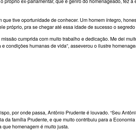
, o próprio ex-parlamentar, que é genro do homenageado, fez a
 que tive oportunidade de conhecer. Um homem íntegro, hone
le próprio, pra se chegar até essa idade de sucesso o segredo
 missão cumprida com muito trabalho e dedicação. Me dei muit
e condições humanas de vida”, asseverou o ilustre homenage
spo, por onde passa, Antônio Prudente é louvado. “Seu Antôni
tória da família Prudente, e que muito contribuiu para a Economi
 a que homenagem é muito justa.