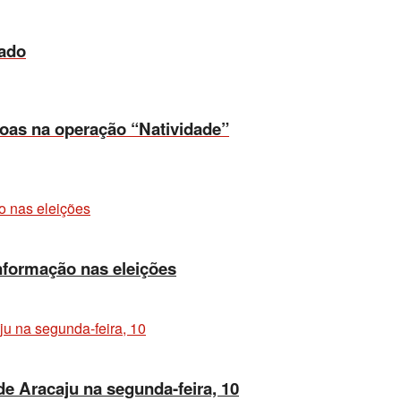
tado
soas na operação “Natividade”
nformação nas eleições
e Aracaju na segunda-feira, 10