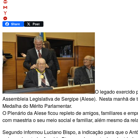
Link
Skype
Print
Gmail
Yahoo
Mail
Messenger
Share
Post
O legado exercido 
Assembleia Legislativa de Sergipe (Alese). Nesta manhã de te
Medalha do Mérito Parlamentar.
O Plenário da Alese ficou repleto de amigos, familiares e em
com maestria o seu meio social e familiar, além mesmo da rel
Segundo informou Luciano Bispo, a indicação para que o Antô