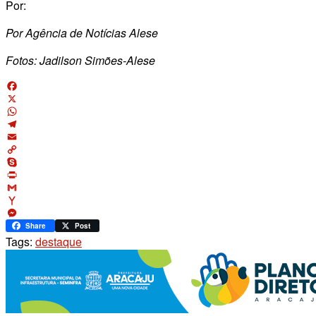
Por:
Por Agência de Notícias Alese
Fotos: Jadilson Simões-Alese
Facebook
X
WhatsApp
Telegram
Email
Copy
Link
Skype
Print
Gmail
Yahoo
Mail
Messenger
Share
Post
Tags:
destaque