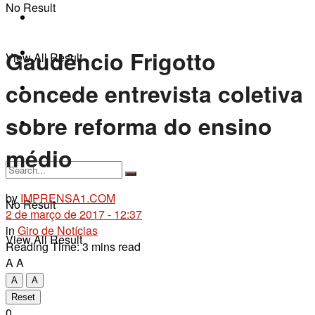
No Result
Fique por Dentro
Últimas Notícias
Gaudêncio Frigotto
View All Result
concede entrevista coletiva
Contato
sobre reforma do ensino
+55 79 9 9192-2911
médio
by
IMPRENSA1.COM
No Result
2 de março de 2017 - 12:37
in
Giro de Notícias
View All Result
Reading Time: 3 mins read
A
A
A
A
Reset
0