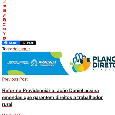
X
WhatsApp
Telegram
Email
Copy
Link
Skype
Print
Gmail
Yahoo
Mail
Messenger
Share
Post
Tags:
destaque
Previous Post
Reforma Previdenciária: João Daniel assina
emendas que garantem direitos a trabalhador
rural